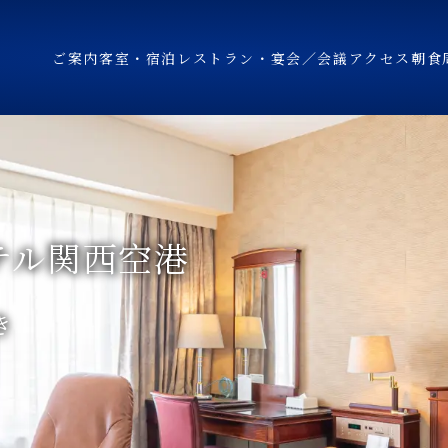
ご案内
客室・宿泊
レストラン・宴会／会議
アクセス
朝食
テル
関西空港