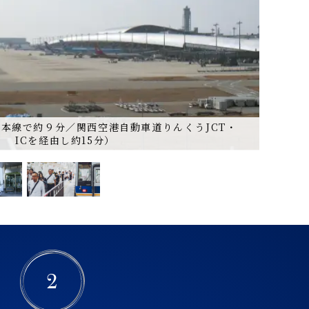
本線で約９分／関西空港自動車道りんくうJCT・
ICを経由し約15分）
2