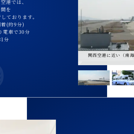
西空港では、
港間を
行しております。
着(約9分)
り電車で30分
1分
線)より電車で30分
関西空港に近い（南海
電車で31分