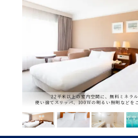
、
22平米以上の室内空間に、無料ミネラ
使い捨てスリッパ、100Wの明るい照明などを