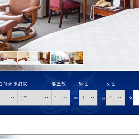
泊数
部屋数
男性
女性
日付未定
室
名
名