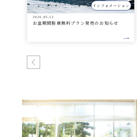
ォメーション
インフォメー
2026,03,03
知らせ
歓送迎会プラン販売について