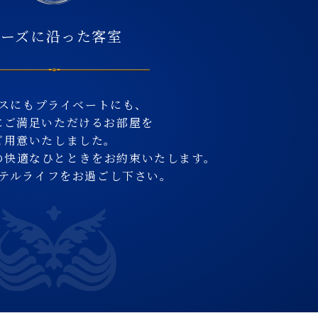
ニーズに沿った客室
スにもプライベートにも、
にご満足いただける
お部屋を
ご用意いたしました。
の快適なひとときを
お約束いたします。
テルライフをお過ごし下さい。
ゆ
り入れたシモンズ製ベッドをご用意して
ります。
浴室サイ